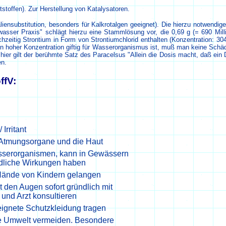
stoffen). Zur Herstellung von Katalysatoren.
nsubstitution, besonders für Kalkrotalgen geeignet). Die hierzu notwendig
erwasser Praxis" schlägt hierzu eine Stammlösung vor, die 0,69 g (= 690 M
hzeitig Strontium in Form von Strontiumchlorid enthalten (Konzentration: 3
in hoher Konzentration giftig für Wasserorganismus ist, muß man keine Schäd
ier gilt der berühmte Satz des Paracelsus "Allein die Dosis macht, daß ein 
en.
ffV:
Irritant
 Atmungsorgane und die Haut
sserorganismen, kann in Gewässern
hädliche Wirkungen haben
e Hände von Kindern gelangen
 den Augen sofort gründlich mit
und Arzt konsultieren
eignete Schutzkleidung tragen
ie Umwelt vermeiden. Besondere