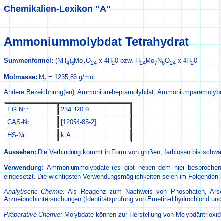
Chemikalien-Lexikon "A"
Ammoniummolybdat Tetrahydrat
Summenformel:
(NH
)
Mo
O
x 4H
0 bzw. H
Mo
N
O
x 4H
0
4
6
7
24
2
24
7
6
24
2
Molmasse:
M
= 1235,86 g/mol
r
Andere Bezeichnung(en): Ammonium-heptamolybdat, Ammoniumparamolybda
EG-Nr.:
234-320-9
CAS-Nr.:
[12054-85-2]
HS-Nr.:
k.A.
Aussehen:
Die Verbindung kommt in Form von großen, farblosen bis schwach 
Verwendung:
Ammoniummolybdate (es gibt neben dem hier besprochen
eingesetzt. Die wichtigsten Verwendungsmöglichkeiten seien im Folgenden 
Analytische Chemie:
Als Reagenz zum Nachweis von Phosphaten, Arsena
Arzneibuchuntersuchungen (Identitätsprüfung von Emetin-dihydrochlorid un
Präparative Chemie:
Molybdate können zur Herstellung von Molybdäntrioxi