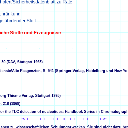
olen/Sicherheitsdatenblatt zu Rate
schränkung
efährdender Stoff
iche Stoffe und Erzeugnisse
30 (DAV, Stuttgart 1953)
enste/Alte Reagenzien, S. 541 (Springer-Verlag, Heidelberg und New Yo
org Thieme Verlag, Stuttgart 1995)
, 218 (1968)
r the TLC detection of nucleotides: Handbook Series in Chromatograph
dienen zu wissenschaftlichen Schulungszwecken. Sie sind nicht dazu be