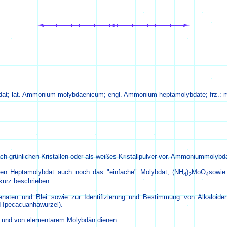
t; lat. Ammonium molybdaenicum; engl. Ammonium heptamolybdate; frz.:
grünlichen Kristallen oder als weißes Kristallpulver vor. Ammoniummolybdat 
en Heptamolybdat auch noch das "einfache" Molybdat,
(NH
)
MoO
sowie
4
2
4
kurz beschrieben:
ten und Blei sowie zur Identifizierung und Bestimmung von Alkaloiden
d Ipecacuanhawurzel).
d und von elementarem Molybdän dienen.