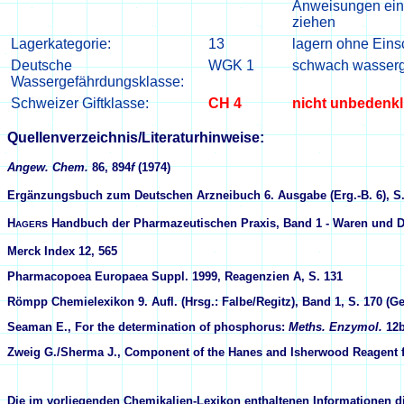
Anweisungen einh
ziehen
Lagerkategorie:
13
lagern ohne Ein
Deutsche
WGK 1
schwach wasserg
Wassergefährdungsklasse:
Schweizer Giftklasse:
CH 4
nicht unbedenkl
Quellenverzeichnis/Literaturhinweise:
Angew. Chem.
86, 894
f
(1974)
Ergänzungsbuch zum Deutschen Arzneibuch 6. Ausgabe (Erg.-B. 6), S. 
H
s Handbuch der Pharmazeutischen Praxis, Band 1 - Waren und Di
AGER
Merck Index
12
, 565
Pharmacopoea Europaea Suppl. 1999, Reagenzien A, S. 131
Römpp Chemielexikon 9. Aufl. (Hrsg.: Falbe/Regitz), Band 1, S. 170 (Ge
Seaman E., For the determination of phosphorus:
Meths. Enzymol.
12b
Zweig G./Sherma J., Component of the Hanes and Isherwood Reagent fo
Die im vorliegenden Chemikalien-Lexikon enthaltenen Informationen 