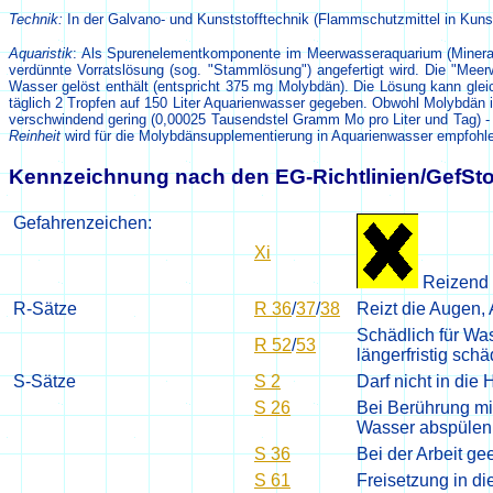
Technik:
In der Galvano- und Kunststofftechnik (Flammschutzmittel in Kunst
Aquaristik
: Als Spurenelementkomponente im Meerwasseraquarium (Mineralie
verdünnte Vorratslösung (sog. "Stammlösung") angefertigt wird. Die "Me
Wasser gelöst enthält (entspricht 375 mg Molybdän). Die Lösung kann gleic
täglich 2 Tropfen auf 150 Liter Aquarienwasser gegeben. Obwohl Molybdän 
verschwindend gering (0,00025 Tausendstel Gramm Mo pro Liter und Tag) - h
Reinheit
wird für die Molybdänsupplementierung in Aquarienwasser empfohl
Kennzeichnung nach den EG-Richtlinien/GefSto
Gefahrenzeichen:
Xi
Reizend / 
R-Sätze
R 36
/
37
/
38
Reizt die Augen,
Schädlich für Wa
R 52
/
53
längerfristig sc
S-Sätze
S 2
Darf nicht in di
S 26
Bei Berührung mit
Wasser abspülen 
S 36
Bei der Arbeit ge
S 61
Freisetzung in d